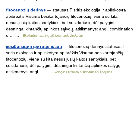
fitocenozių derinys
— statusas T sritis ekologija ir aplinkotyra
apibrėžtis Visuma besikartojančių fitocenozių, viena su kita
nesusijusių kaitos santykiais, bet susidariusių dėl palyginti
dėsningai kintančių aplinkos sąlygų. atitikmenys: angl. combination
of… …
Ekologijos terminų aiškinamasis žodynas
комбинация фитоценозов
— fitocenozių derinys statusas T
sritis ekologija ir aplinkotyra apibrėžtis Visuma besikartojančių
fitocenozių, viena su kita nesusijusių kaitos santykiais, bet
susidariusių dėl palyginti dėsningai kintančių aplinkos sąlygų.
atitikmenys: angl.… …
Ekologijos terminų aiškinamasis žodynas