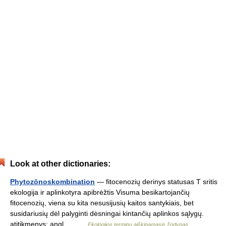
Look at other dictionaries:
Phytozönoskombination
— fitocenozių derinys statusas T sritis
ekologija ir aplinkotyra apibrėžtis Visuma besikartojančių
fitocenozių, viena su kita nesusijusių kaitos santykiais, bet
susidariusių dėl palyginti dėsningai kintančių aplinkos sąlygų.
atitikmenys: angl.… …
Ekologijos terminų aiškinamasis žodynas