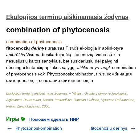
Ekologijos terminų aiškinamasis žodynas
combination of phytocenosis
combination of phytocenosis
fitocenozių
derinys
statusas
T
sritis
ekologija ir aplinkotyra
apibrėžtis
Visuma besikartojančių fitocenozių, viena su kita
nesusijusių kaitos santykiais, bet susidariusių dėl palyginti
dėsningai kintančių aplinkos sąlygų.
atitikmenys
:
angl.
combination
of phytocenosis
vok.
Phytozönoskombination, f
rus.
комбинация
фитоценозов, f; сочетание фитоценозов, n
Ekologijos terminų aiškinamasis žodynas. – Vilnius : Grunto valymo technologijos
.
Algimantas Paulauskas, Karolis Jankevičius, Rapolas Liužinas, Vytautas Raškauskas,
Petras Zajančkauskas
.
2008
.
Игры ⚽
Поможем сделать НИР
Phytozönoskombination
fitocenozių derinys