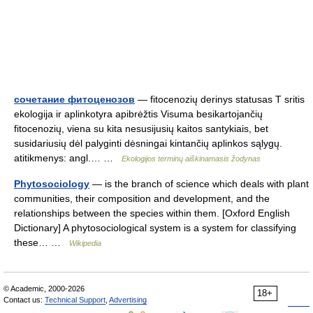
сочетание фитоценозов
— fitocenozių derinys statusas T sritis
ekologija ir aplinkotyra apibrėžtis Visuma besikartojančių
fitocenozių, viena su kita nesusijusių kaitos santykiais, bet
susidariusių dėl palyginti dėsningai kintančių aplinkos sąlygų.
atitikmenys: angl.… …
Ekologijos terminų aiškinamasis žodynas
Phytosociology
— is the branch of science which deals with plant
communities, their composition and development, and the
relationships between the species within them. [Oxford English
Dictionary] A phytosociological system is a system for classifying
these… …
Wikipedia
© Academic, 2000-2026
18+
Contact us:
Technical Support
,
Advertising