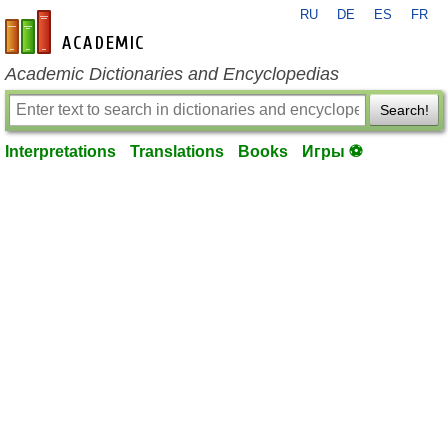
RU
DE
ES
FR
en-academic.com
Academic Dictionaries and Encyclopedias
Search!
Interpretations
Translations
Books
Игры ⚽